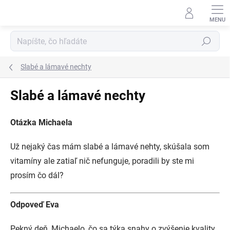
Prejsť
na
obsah
Hľadať
Slabé a lámavé nechty
Slabé a lámavé nechty
Otázka Michaela
Už nejaký čas mám slabé a lámavé nehty, skúšala som
vitamíny ale zatiaľ nič nefunguje, poradili by ste mi
prosím čo dál?
Odpoveď Eva
Pekný deň, Michaelo, čo sa týka snahy o zvýšenie kvality