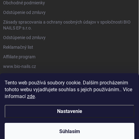
Obchodné podmienky
Odstúpenie od zmluvy
Zásady spracovania a ochrany osobných údajov v spoločnosti BIO
NAILS EP s.r.o.
Odstúpenie od zmluvy
Reklamačný list
Affiliate program
www.bio-nails.cz
Tento web používá soubory cookie. Dalším procházením
FACEBOOK
tohoto webu vyjadřujete souhlas s jejich používáním.. Více
informací
zde
.
Nastavenie
Copyright 2026
BIO NAILS
. Všetky práva vyhradené.
Súhlasím
Vytvoril Shoptet