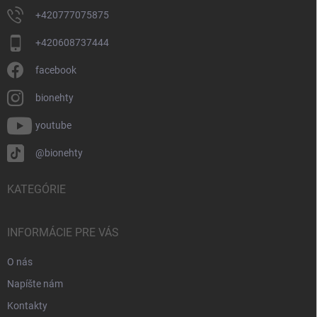
+420777075875
+420608737444
facebook
bionehty
youtube
@bionehty
KATEGÓRIE
INFORMÁCIE PRE VÁS
O nás
Napíšte nám
Kontakty