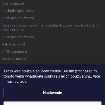
Ako nakupovať
Obchodné podmienky
Odstúpenie od zmluvy
Zásady spracovania a ochrany osobných údajov v spoločnosti BIO
NAILS EP s.r.o.
Odstúpenie od zmluvy
Reklamačný list
Affiliate program
www.bio-nails.cz
Tento web používá soubory cookie. Dalším procházením
FACEBOOK
tohoto webu vyjadřujete souhlas s jejich používáním.. Více
informací
zde
.
Nastavenie