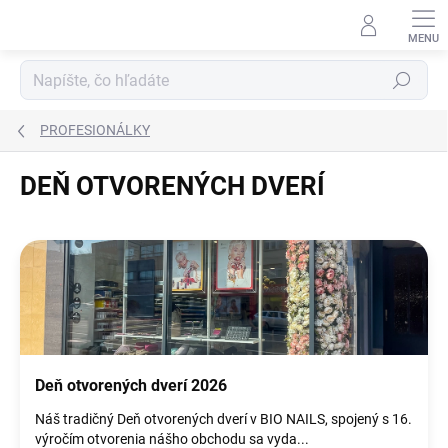
Prejsť
na
obsah
Hľadať
PROFESIONÁLKY
DEŇ OTVORENÝCH DVERÍ
V
ý
p
i
s
č
l
Deň otvorených dverí 2026
á
n
Náš tradičný Deň otvorených dverí v BIO NAILS, spojený s 16.
k
výročím otvorenia nášho obchodu sa vyda...