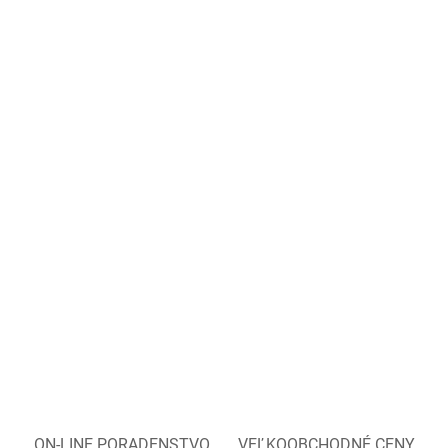
ON-LINE PORADENSTVO
VEĽKOOBCHODNÉ CENY