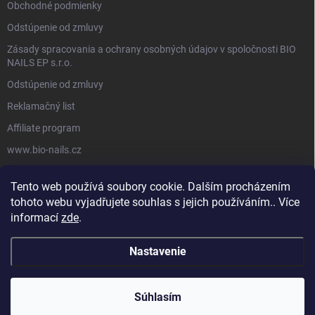
Obchodné podmienky
Odstúpenie od zmluvy
Zásady spracovania a ochrany osobných údajov v spoločnosti BIO
NAILS EP s.r.o.
Odstúpenie od zmluvy
Reklamačný list
Affiliate program
www.bio-nails.cz
Tento web používá soubory cookie. Dalším procházením
FACEBOOK
tohoto webu vyjadřujete souhlas s jejich používáním.. Více
informací
zde
.
Nastavenie
Copyright 2026
BIO NAILS
. Všetky práva vyhradené.
Súhlasím
Vytvoril Shoptet