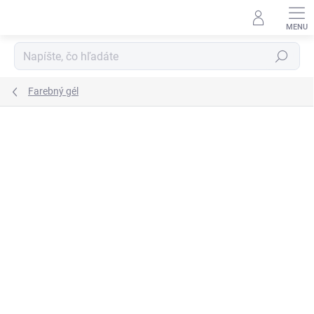
Prejsť
na
obsah
Hľadať
Farebný gél