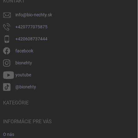
i
KONTAKT
e
info
@
bio-nechty.sk
+420777075875
+420608737444
facebook
bionehty
youtube
@bionehty
KATEGÓRIE
INFORMÁCIE PRE VÁS
O nás