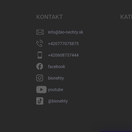
á
p
ä
KONTAKT
KAT
t
i
info
@
bio-nechty.sk
e
+420777075875
+420608737444
facebook
bionehty
youtube
@bionehty