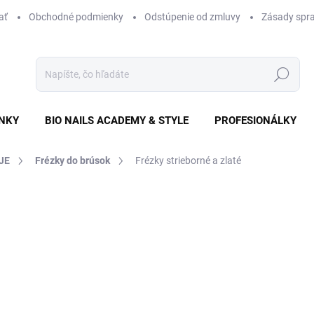
ať
Obchodné podmienky
Odstúpenie od zmluvy
Zásady spra
Hľadať
NKY
BIO NAILS ACADEMY & STYLE
PROFESIONÁLKY
JE
Frézky do brúsok
Frézky strieborné a zlaté