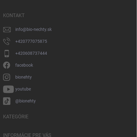
ä
t
i
KONTAKT
e
info
@
bio-nechty.sk
+420777075875
+420608737444
facebook
bionehty
youtube
@bionehty
KATEGÓRIE
INFORMÁCIE PRE VÁS