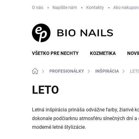
Prejsť
O nás
Napíšte nám
Kontakty
Ako nakupov
na
obsah
VŠETKO PRE NECHTY
KOZMETIKA
NOVI
Domov
PROFESIONÁLKY
INŠPIRÁCIA
LET
LETO
Letná inšpirácia prináša odvážne farby, žiarivé k
dokonale podčiarknu atmosféru slnečných dní a d
moderné letné štylizácie.