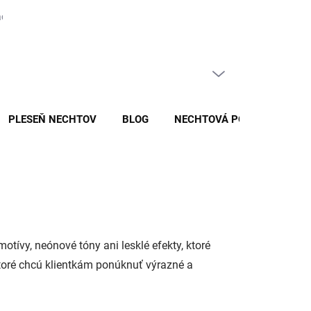
covania a ochrany osobných údajov v spoločnosti BIO NAILS EP s.r.o.
PRÁZDNY KOŠÍK
NÁKUPNÝ
KOŠÍK
PLESEŇ NECHTOV
BLOG
NECHTOVÁ PORADNA
otívy, neónové tóny ani lesklé efekty, ktoré
toré chcú klientkám ponúknuť výrazné a