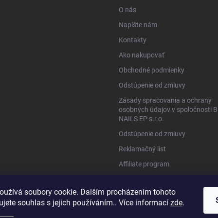
O nás
Napíšte nám
Kontakty
Ako nakupovať
Obchodné podmienky
Odstúpenie od zmluvy
Zásady spracovania a ochrany
osobných údajov v spoločnosti B
NAILS EP s.r.o.
Odstúpenie od zmluvy
Reklamačný list
Affiliate program
www.bio-nails.cz
oužívá soubory cookie. Dalším procházením tohoto
jete souhlas s jejich používáním.. Více informací
zde
.