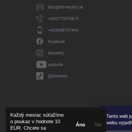
i
info
@
bio-nechty.sk
e
+420777075875
+420608737444
facebook
bionehty
youtube
@bionehty
Každý mesiac súťažíme
Tento web p
o poukaz v hodnote 10
webu vyjadřu
Áno
​ Nie
EUR. Chcete sa