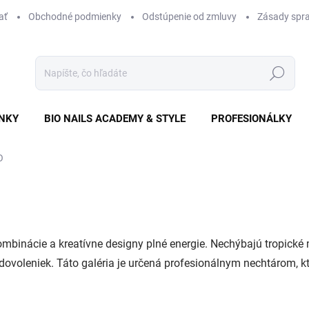
ať
Obchodné podmienky
Odstúpenie od zmluvy
Zásady spra
Hľadať
NKY
BIO NAILS ACADEMY & STYLE
PROFESIONÁLKY
O
ombinácie a kreatívne designy plné energie. Nechýbajú tropické m
ovoleniek. Táto galéria je určená profesionálnym nechtárom, k