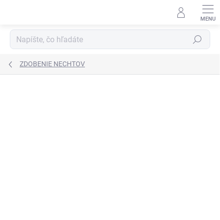
Prejsť
na
obsah
Hľadať
ZDOBENIE NECHTOV