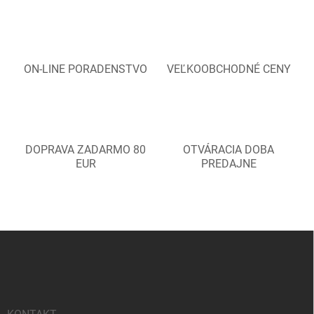
ON-LINE PORADENSTVO
VEĽKOOBCHODNÉ CENY
DOPRAVA ZADARMO 80
OTVÁRACIA DOBA
EUR
PREDAJNE
Z
á
p
ä
t