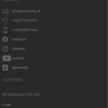
i
KONTAKT
e
info
@
bio-nechty.sk
+420777075875
+420608737444
facebook
bionehty
youtube
@bionehty
KATEGÓRIE
INFORMÁCIE PRE VÁS
O nás