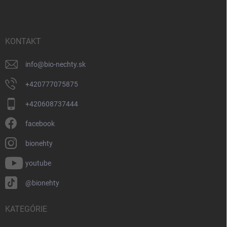
p
ä
t
i
KONTAKT
e
info
@
bio-nechty.sk
+420777075875
+420608737444
facebook
bionehty
youtube
@bionehty
KATEGÓRIE