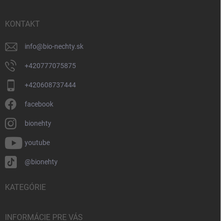
e
ä
p
t
r
i
KONTAKT
v
e
k
y
info
@
bio-nechty.sk
v
ý
+420777075875
p
i
+420608737444
s
u
facebook
bionehty
youtube
@bionehty
KATEGÓRIE
INFORMÁCIE PRE VÁS