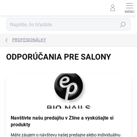
Prejsť
na
obsah
Hľadať
PROFESIONÁLKY
ODPORÚČANIA PRE SALONY
V
ý
p
i
s
č
l
Navštívte našu predajňu v Zlíne a vyskúšajte si
á
produkty
n
k
Máte záujem o návštevu našej predajne alebo individuálnu