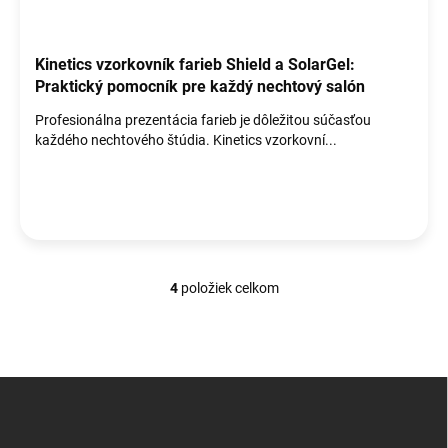
Kinetics vzorkovník farieb Shield a SolarGel:
Praktický pomocník pre každý nechtový salón
Profesionálna prezentácia farieb je dôležitou súčasťou
každého nechtového štúdia. Kinetics vzorkovní...
4
položiek celkom
O
v
l
á
d
Z
a
á
c
p
i