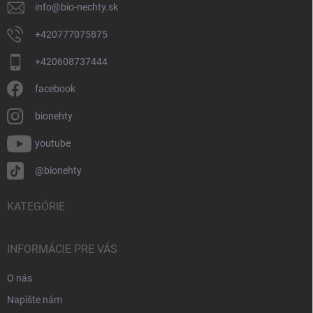
info
@
bio-nechty.sk
+420777075875
+420608737444
facebook
bionehty
youtube
@bionehty
KATEGÓRIE
INFORMÁCIE PRE VÁS
O nás
Napíšte nám