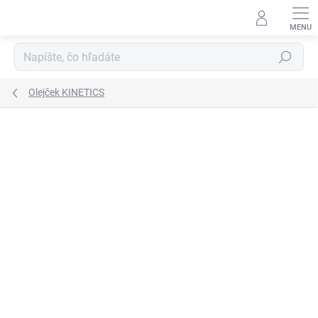
Prejsť
na
obsah
Hľadať
Olejček KINETICS