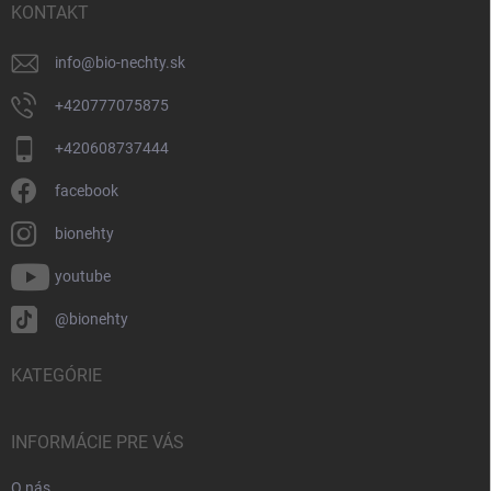
i
KONTAKT
e
info
@
bio-nechty.sk
+420777075875
+420608737444
facebook
bionehty
youtube
@bionehty
KATEGÓRIE
INFORMÁCIE PRE VÁS
O nás