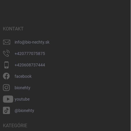
á
p
ä
t
i
KONTAKT
e
info
@
bio-nechty.sk
+420777075875
+420608737444
facebook
bionehty
youtube
@bionehty
KATEGÓRIE