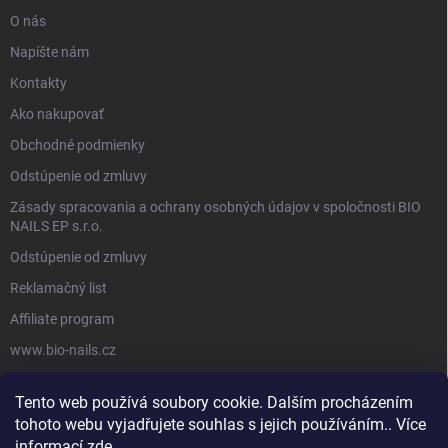
O nás
Napíšte nám
Kontakty
Ako nakupovať
Obchodné podmienky
Odstúpenie od zmluvy
Zásady spracovania a ochrany osobných údajov v spoločnosti BIO
NAILS EP s.r.o.
Odstúpenie od zmluvy
Reklamačný list
Affiliate program
www.bio-nails.cz
Tento web používá soubory cookie. Dalším procházením
FACEBOOK
tohoto webu vyjadřujete souhlas s jejich používáním.. Více
informací
zde
.