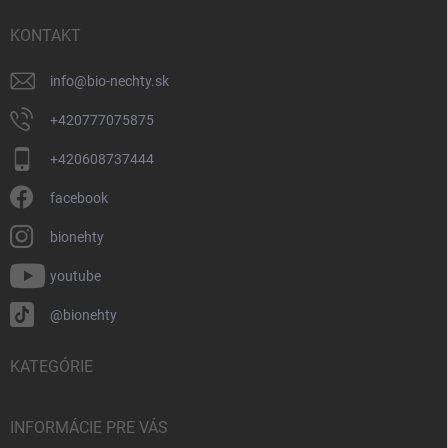
t
i
KONTAKT
e
info
@
bio-nechty.sk
+420777075875
+420608737444
facebook
bionehty
youtube
@bionehty
KATEGÓRIE
INFORMÁCIE PRE VÁS