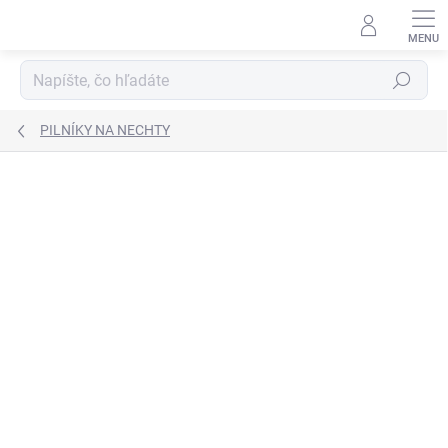
Prejsť
na
obsah
Hľadať
PILNÍKY NA NECHTY