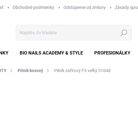
ať
Obchodné podmienky
Odstúpenie od zmluvy
Zásady spra
Hľadať
NKY
BIO NAILS ACADEMY & STYLE
PROFESIONÁLKY
HTY
Pilník kovový
Pilník zafírový F3 veľký 51048