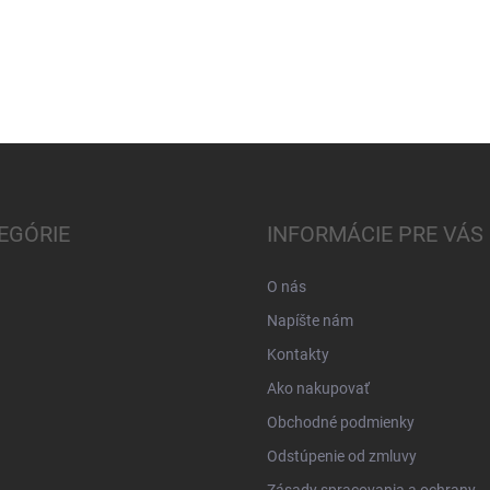
EGÓRIE
INFORMÁCIE PRE VÁS
O nás
Napíšte nám
Kontakty
Ako nakupovať
Obchodné podmienky
Odstúpenie od zmluvy