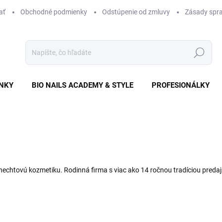
ať
Obchodné podmienky
Odstúpenie od zmluvy
Zásady spra
Hľadať
NKY
BIO NAILS ACADEMY & STYLE
PROFESIONÁLKY
echtovú kozmetiku. Rodinná firma s viac ako 14 ročnou tradíciou predaja