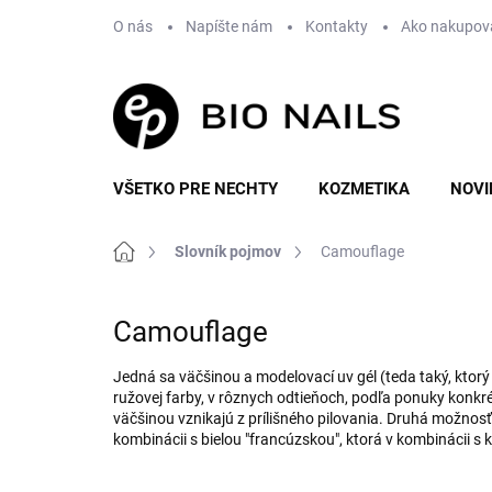
Prejsť
O nás
Napíšte nám
Kontakty
Ako nakupov
na
obsah
VŠETKO PRE NECHTY
KOZMETIKA
NOVI
Domov
Slovník pojmov
Camouflage
Camouflage
Jedná sa väčšinou a modelovací uv gél (teda taký, ktorý
ružovej farby, v rôznych odtieňoch, podľa ponuky konkré
väčšinou vznikajú z prílišného pilovania. Druhá možnosť 
kombinácii s bielou "francúzskou", ktorá v kombinácii s