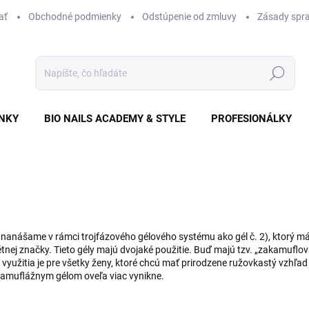
ať
Obchodné podmienky
Odstúpenie od zmluvy
Zásady spra
Hľadať
NKY
BIO NAILS ACADEMY & STYLE
PROFESIONÁLKY
 nanášame v rámci trojfázového gélového systému ako gél č. 2), ktorý má
tnej značky. Tieto gély majú dvojaké použitie. Buď majú tzv. „zakamuflov
využitia je pre všetky ženy, ktoré chcú mať prirodzene ružovkastý vzhľad 
 kamuflážnym gélom oveľa viac vynikne.