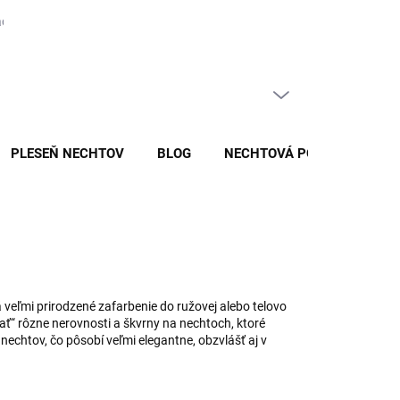
covania a ochrany osobných údajov v spoločnosti BIO NAILS EP s.r.o.
PRÁZDNY KOŠÍK
NÁKUPNÝ
KOŠÍK
PLESEŇ NECHTOV
BLOG
NECHTOVÁ PORADNA
 veľmi prirodzené zafarbenie do ružovej alebo telovo
ať“ rôzne nerovnosti a škvrny na nechtoch, ktoré
nechtov, čo pôsobí veľmi elegantne, obzvlášť aj v