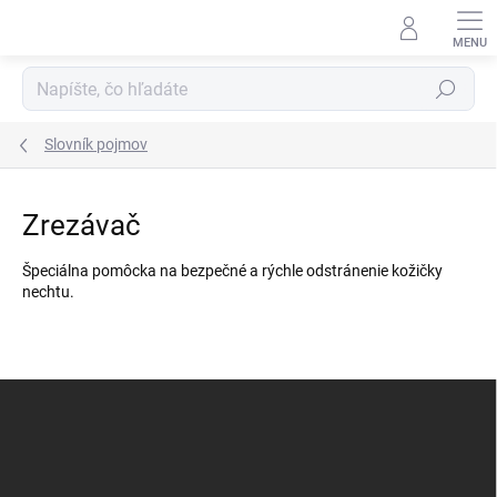
Prejsť
na
obsah
Hľadať
Slovník pojmov
Zrezávač
Špeciálna pomôcka na bezpečné a rýchle odstránenie kožičky
nechtu.
Z
á
p
ä
t