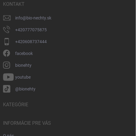
i
KONTAKT
e
info
@
bio-nechty.sk
+420777075875
+420608737444
facebook
bionehty
youtube
@bionehty
KATEGÓRIE
INFORMÁCIE PRE VÁS
O nás