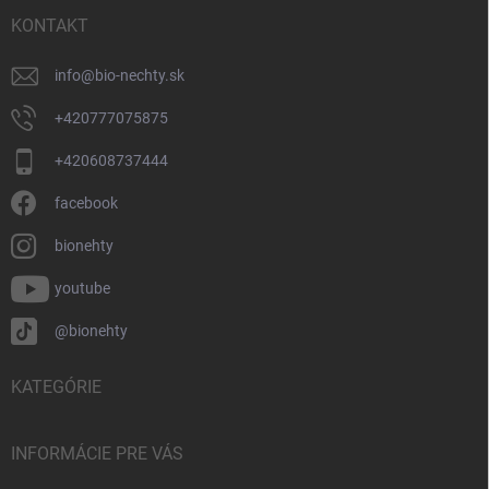
t
i
KONTAKT
e
info
@
bio-nechty.sk
+420777075875
+420608737444
facebook
bionehty
youtube
@bionehty
KATEGÓRIE
INFORMÁCIE PRE VÁS