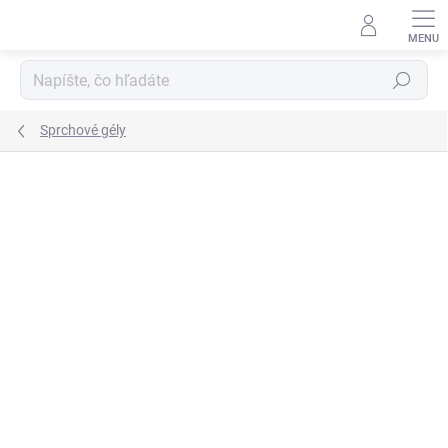
Prejsť
na
obsah
Hľadať
Sprchové gély