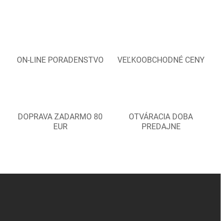
ON-LINE PORADENSTVO
VEĽKOOBCHODNÉ CENY
DOPRAVA ZADARMO 80
OTVÁRACIA DOBA
EUR
PREDAJNE
Z
á
p
ä