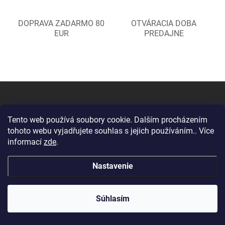
DOPRAVA ZADARMO 80
OTVÁRACIA DOBA
EUR
PREDAJNE
Z
á
p
ä
Tento web používá soubory cookie. Dalším procházením
t
tohoto webu vyjadřujete souhlas s jejich používáním.. Více
i
KONTAKT
informací
zde
.
e
info
@
bio-nechty.sk
Nastavenie
+420777075875
Súhlasím
+420608737444
facebook