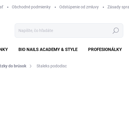
ať
Obchodné podmienky
Odstúpenie od zmluvy
Zásady spra
Hľadať
NKY
BIO NAILS ACADEMY & STYLE
PROFESIONÁLKY
ézky do brúsok
Staleks pododisc