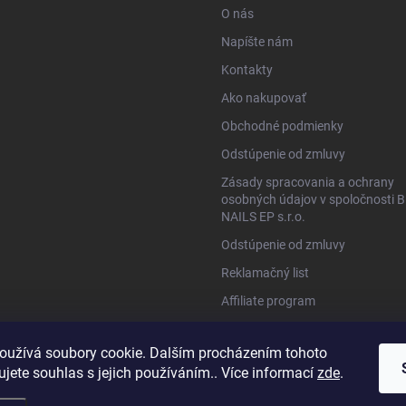
O nás
Napíšte nám
Kontakty
Ako nakupovať
Obchodné podmienky
Odstúpenie od zmluvy
Zásady spracovania a ochrany
osobných údajov v spoločnosti B
NAILS EP s.r.o.
Odstúpenie od zmluvy
Reklamačný list
Affiliate program
www.bio-nails.cz
oužívá soubory cookie. Dalším procházením tohoto
jete souhlas s jejich používáním.. Více informací
zde
.