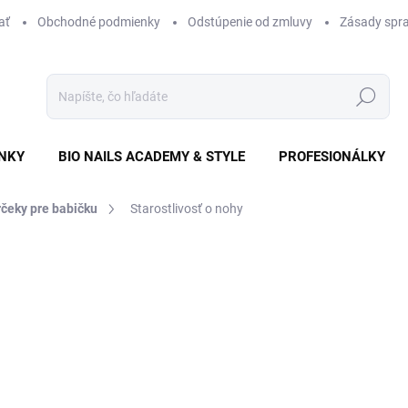
ať
Obchodné podmienky
Odstúpenie od zmluvy
Zásady spra
Hľadať
NKY
BIO NAILS ACADEMY & STYLE
PROFESIONÁLKY
čeky pre babičku
Starostlivosť o nohy