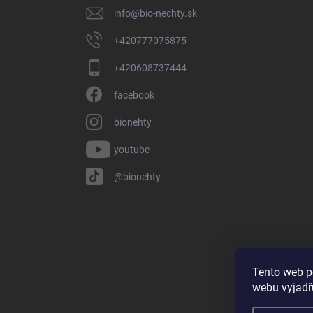
i
info
@
bio-nechty.sk
e
+420777075875
+420608737444
facebook
bionehty
youtube
@bionehty
Tento web p
webu vyjadřu