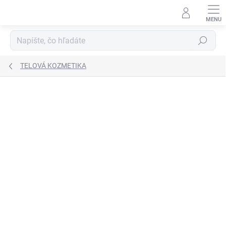
Prejsť
na
obsah
Hľadať
TELOVÁ KOZMETIKA