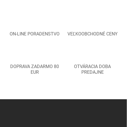
ON-LINE PORADENSTVO
VEĽKOOBCHODNÉ CENY
DOPRAVA ZADARMO 80
OTVÁRACIA DOBA
EUR
PREDAJNE
Z
á
p
ä