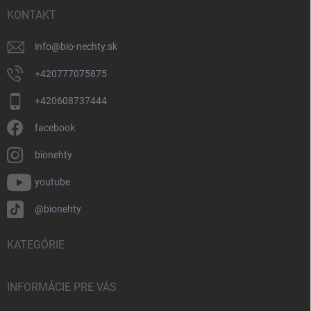
t
i
KONTAKT
e
info
@
bio-nechty.sk
+420777075875
+420608737444
facebook
bionehty
youtube
@bionehty
KATEGÓRIE
INFORMÁCIE PRE VÁS