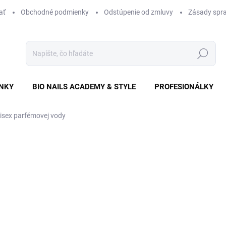
ať
Obchodné podmienky
Odstúpenie od zmluvy
Zásady spra
Hľadať
NKY
BIO NAILS ACADEMY & STYLE
PROFESIONÁLKY
isex parfémovej vody