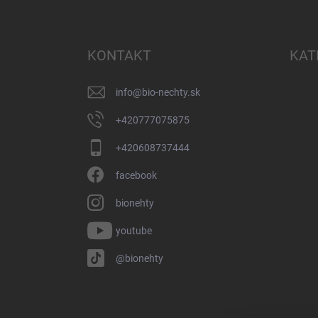
Z
á
p
ä
KONTAKT
KAT
t
i
info
@
bio-nechty.sk
e
+420777075875
+420608737444
facebook
bionehty
youtube
@bionehty