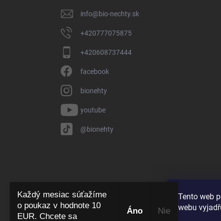
i
info
@
bio-nechty.sk
e
+420777075875
+420608737444
facebook
bionehty
youtube
@bionehty
Každý mesiac súťažíme
Tento web p
o poukaz v hodnote 10
webu vyjadřu
Áno
​ Nie
EUR. Chcete sa