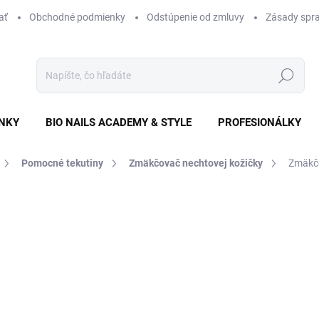
ať
Obchodné podmienky
Odstúpenie od zmluvy
Zásady spra
Hľadať
NKY
BIO NAILS ACADEMY & STYLE
PROFESIONÁLKY
Pomocné tekutiny
Zmäkčovač nechtovej kožičky
Zmäkčo