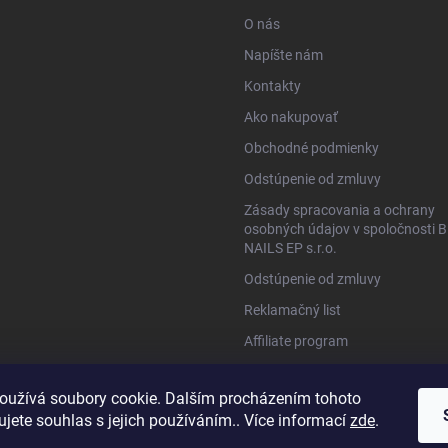
O nás
Napíšte nám
Kontakty
Ako nakupovať
Obchodné podmienky
Odstúpenie od zmluvy
Zásady spracovania a ochrany
osobných údajov v spoločnosti B
NAILS EP s.r.o.
Odstúpenie od zmluvy
Reklamačný list
Affiliate program
www.bio-nails.cz
oužívá soubory cookie. Dalším procházením tohoto
jete souhlas s jejich používáním.. Více informací
zde
.