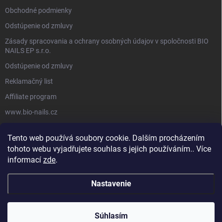
Obchodné podmienky
Odstúpenie od zmluvy
Zásady spracovania a ochrany osobných údajov v spoločnosti BIO
NAILS EP s.r.o.
Odstúpenie od zmluvy
Reklamačný list
Affiliate program
www.bio-nails.cz
Tento web používá soubory cookie. Dalším procházením
FACEBOOK
tohoto webu vyjadřujete souhlas s jejich používáním.. Více
informací
zde
.
Nastavenie
Copyright 2026
BIO NAILS
. Všetky práva vyhradené.
Súhlasím