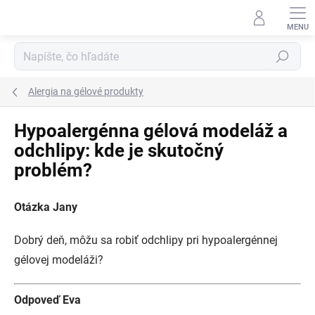
Prejsť
na
obsah
Hľadať
Alergia na gélové produkty
Hypoalergénna gélová modeláž a
odchlipy: kde je skutočný
problém?
Otázka Jany
Dobrý deň, môžu sa robiť odchlipy pri hypoalergénnej
gélovej modeláži?
Odpoveď Eva