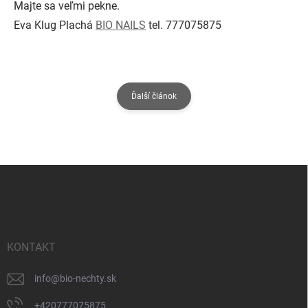
Majte sa veľmi pekne.
Eva Klug Plachá
BIO NAILS
tel. 777075875
Ďalší článok
Z
á
p
ä
t
i
KONTAKT
e
info
@
bio-nechty.sk
+420777075875