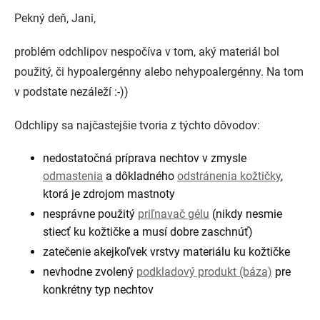
Pekný deň, Jani,
problém odchlipov nespočíva v tom, aký materiál bol
použitý, či hypoalergénny alebo nehypoalergénny. Na tom
v podstate nezáleží :-))
Odchlipy sa najčastejšie tvoria z týchto dôvodov:
nedostatočná príprava nechtov v zmysle
odmastenia
a dôkladného
odstránenia kožtičky
,
ktorá je zdrojom mastnoty
nesprávne použitý
priľnavač gélu
(nikdy nesmie
stiecť ku kožtičke a musí dobre zaschnúť)
zatečenie akejkoľvek vrstvy materiálu ku kožtičke
nevhodne zvolený
podkladový produkt (báza)
pre
konkrétny typ nechtov