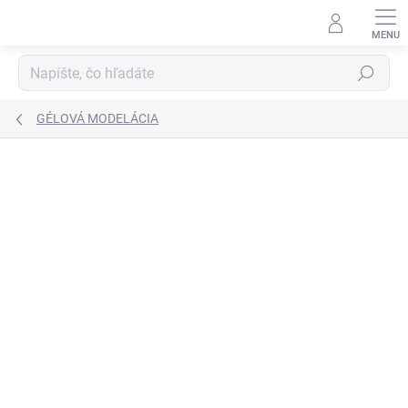
Prejsť
na
obsah
Hľadať
GÉLOVÁ MODELÁCIA