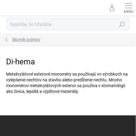
Prejsť
na
obsah
Hľadať
Slovník pojmov
Di-hema
Metakrylátové esterové monoméry sa používajú vo výrobkoch na
vylepšenie nechtov na stavbu alebo predĺženie nechtu. Mnoho
monomérov metakrylátových esterov sa používa v stomatológii
ako živica, lepidlá a výplňové materiály.
Z
á
p