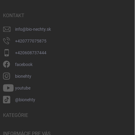
ä
t
i
KONTAKT
e
info
@
bio-nechty.sk
+420777075875
+420608737444
facebook
bionehty
youtube
@bionehty
KATEGÓRIE
INFORMÁCIE PRE VÁS