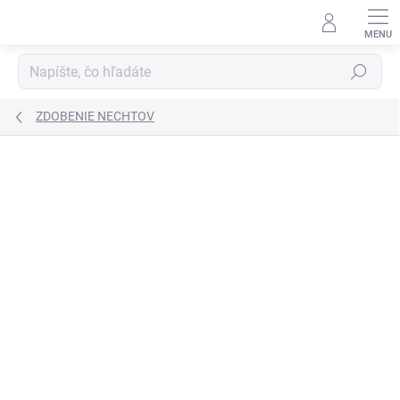
Prejsť
na
obsah
Hľadať
ZDOBENIE NECHTOV