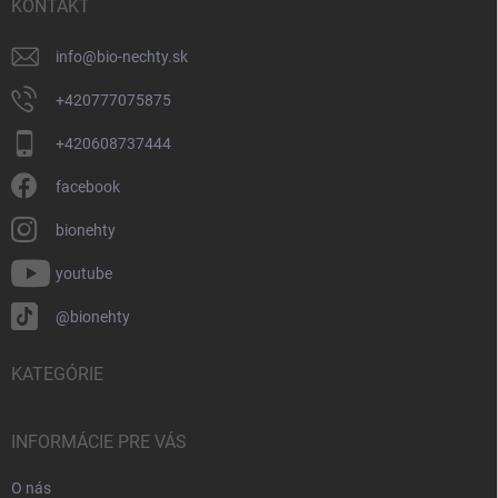
i
KONTAKT
e
info
@
bio-nechty.sk
+420777075875
+420608737444
facebook
bionehty
youtube
@bionehty
KATEGÓRIE
INFORMÁCIE PRE VÁS
O nás