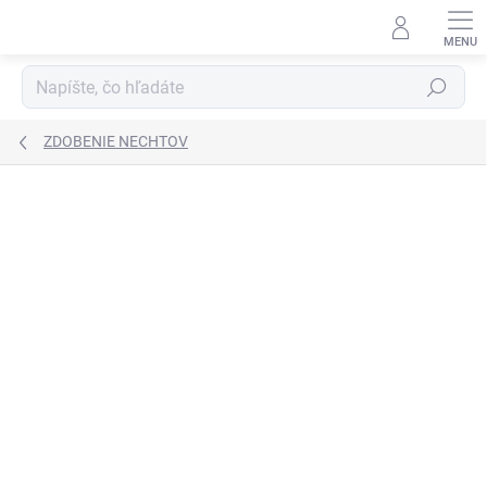
Prejsť
na
obsah
Hľadať
ZDOBENIE NECHTOV