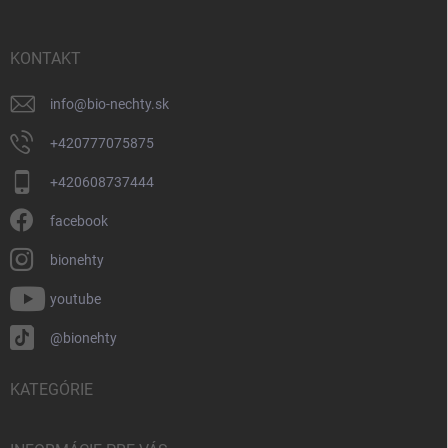
ä
t
i
KONTAKT
e
info
@
bio-nechty.sk
+420777075875
+420608737444
facebook
bionehty
youtube
@bionehty
KATEGÓRIE