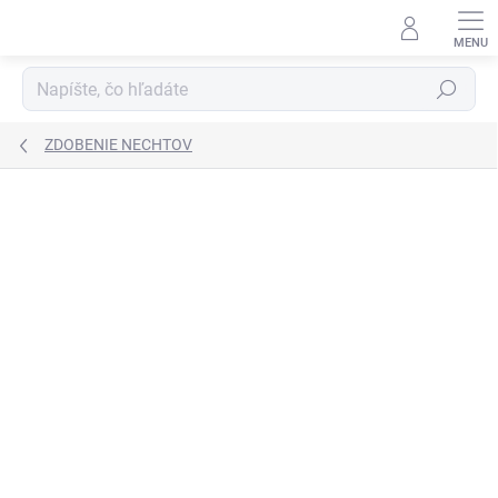
Prejsť
na
obsah
Hľadať
ZDOBENIE NECHTOV