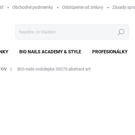
ať
Obchodné podmienky
Odstúpenie od zmluvy
Zásady spra
Hľadať
NKY
BIO NAILS ACADEMY & STYLE
PROFESIONÁLKY
TOV
BIO-nails vodolepka 30070 abstract art