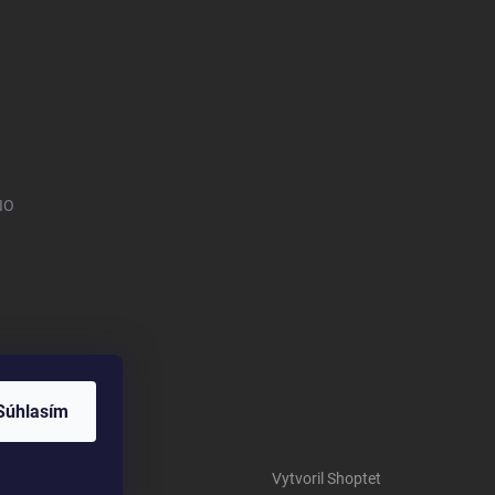
IO
Súhlasím
Vytvoril Shoptet