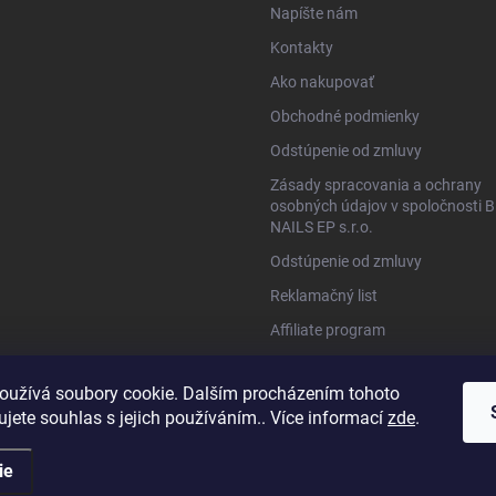
Napíšte nám
Kontakty
Ako nakupovať
Obchodné podmienky
Odstúpenie od zmluvy
Zásady spracovania a ochrany
osobných údajov v spoločnosti B
NAILS EP s.r.o.
Odstúpenie od zmluvy
Reklamačný list
Affiliate program
www.bio-nails.cz
oužívá soubory cookie. Dalším procházením tohoto
jete souhlas s jejich používáním.. Více informací
zde
.
ie