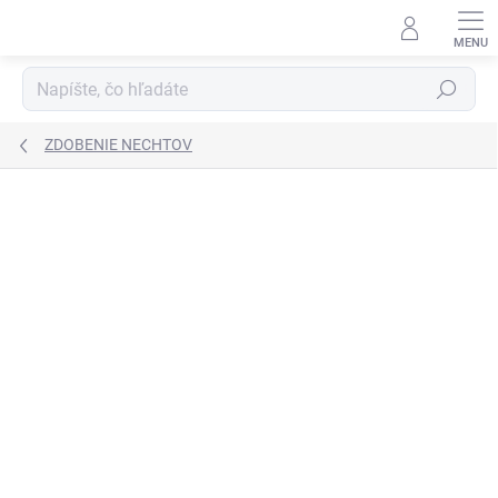
Prejsť
na
obsah
Hľadať
ZDOBENIE NECHTOV