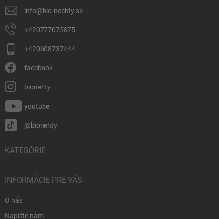
info
@
bio-nechty.sk
+420777075875
+420608737444
facebook
bionehty
youtube
@bionehty
KATEGÓRIE
INFORMÁCIE PRE VÁS
O nás
Napíšte nám