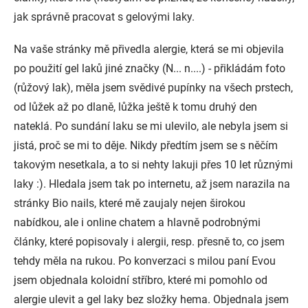
jak správně pracovat s gelovými laky.
Na vaše stránky mě přivedla alergie, která se mi objevila
po použití gel laků jiné značky (N... n....) - přikládám foto
(růžový lak), měla jsem svědivé pupínky na všech prstech,
od lůžek až po dlaně, lůžka ještě k tomu druhý den
nateklá. Po sundání laku se mi ulevilo, ale nebyla jsem si
jistá, proč se mi to děje. Nikdy předtím jsem se s něčím
takovým nesetkala, a to si nehty lakuji přes 10 let různými
laky :). Hledala jsem tak po internetu, až jsem narazila na
stránky Bio nails, které mě zaujaly nejen širokou
nabídkou, ale i online chatem a hlavně podrobnými
články, které popisovaly i alergii, resp. přesně to, co jsem
tehdy měla na rukou. Po konverzaci s milou paní Evou
jsem objednala koloidní stříbro, které mi pomohlo od
alergie ulevit a gel laky bez složky hema. Objednala jsem