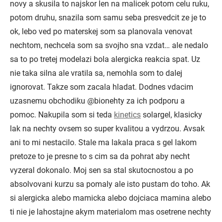
novy a skusila to najskor len na malicek potom celu ruku,
potom druhu, snazila som samu seba presvedcit ze je to
ok, lebo ved po materskej som sa planovala venovat
nechtom, nechcela som sa svojho sna vzdat… ale nedalo
sa to po tretej modelazi bola alergicka reakcia spat. Uz
nie taka silna ale vratila sa, nemohla som to dalej
ignorovat. Takze som zacala hladat. Dodnes vdacim
uzasnemu obchodiku @bionehty za ich podporu a
pomoc. Nakupila som si teda
kinetics
solargel, klasicky
lak na nechty ovsem so super kvalitou a vydrzou. Avsak
ani to mi nestacilo. Stale ma lakala praca s gel lakom
pretoze to je presne to s cim sa da pohrat aby necht
vyzeral dokonalo. Moj sen sa stal skutocnostou a po
absolvovani kurzu sa pomaly ale isto pustam do toho. Ak
si alergicka alebo mamicka alebo dojciaca mamina alebo
ti nie je lahostajne akym materialom mas osetrene nechty