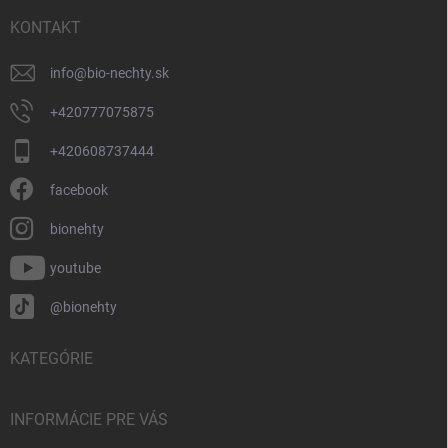
t
i
KONTAKT
e
info
@
bio-nechty.sk
+420777075875
+420608737444
facebook
bionehty
youtube
@bionehty
KATEGÓRIE
INFORMÁCIE PRE VÁS