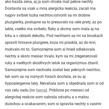
ako kazda zena, aj ja som chcela mat pekne nechty.
Dostavila sa vsak u mna alergicka reakcia, zacali ma
najprv svrbiet lozka nechtov,vytvorili sa mi drobne
pluzgieriky, postupne sa to presuvalo na cele prsty, az po
lakte, vsetko ma svrbelo, flaky a skvrny som mala aj na
krku a v oblasti dekoltu. Pod nechtami sa mi na bruskach
spravili hnisave pluzgiere, koza mi praskla, az do krvi,
mokvalo mi to. Samozrejme som si hned odlakovala
nechty a skoro mesiac trvalo, kym sa mi zregenerovali
ruky a vsetkych skodlivych latok sa organizmus zbavil.
Samozrejme som nechcela zostat bez peknych nechtov,
tak som sa na roznych forach docitala, ze su aj
hypoalergenne laky. Nevahala som a objednala som si od
vas celu sadu (no
hema
). Priblizne po mesiaci od
alergickej reakcie som nabrala odvahu a s malou
dusickou a ocakavanim, som si spravila nechty s vasimi