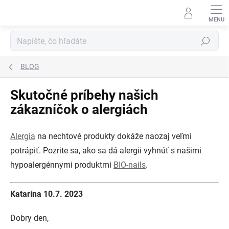
Prejsť
na
obsah
Hľadať
BLOG
Skutočné príbehy našich
zákazníčok o alergiách
Alergia
na nechtové produkty dokáže naozaj veľmi
potrápiť. Pozrite sa, ako sa dá alergii vyhnúť s našimi
hypoalergénnymi produktmi
BIO-nails
.
Katarína 10.7. 2023
Dobry den,