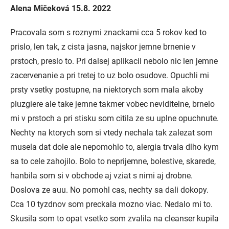
Alena Mičeková 15.8. 2022
Pracovala som s roznymi znackami cca 5 rokov ked to
prislo, len tak, z cista jasna, najskor jemne brnenie v
prstoch, preslo to. Pri dalsej aplikacii nebolo nic len jemne
zacervenanie a pri tretej to uz bolo osudove. Opuchli mi
prsty vsetky postupne, na niektorych som mala akoby
pluzgiere ale take jemne takmer vobec neviditelne, brnelo
mi v prstoch a pri stisku som citila ze su uplne opuchnute.
Nechty na ktorych som si vtedy nechala tak zalezat som
musela dat dole ale nepomohlo to, alergia trvala dlho kym
sa to cele zahojilo. Bolo to neprijemne, bolestive, skarede,
hanbila som si v obchode aj vziat s nimi aj drobne.
Doslova ze auu. No pomohl cas, nechty sa dali dokopy.
Cca 10 tyzdnov som preckala mozno viac. Nedalo mi to.
Skusila som to opat vsetko som zvalila na cleanser kupila