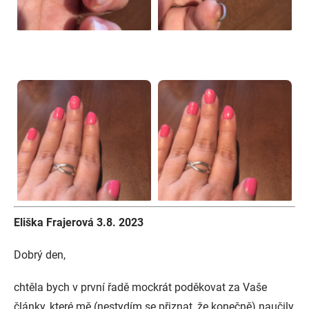
Eliška Frajerová 3.8. 2023
Dobrý den,
chtěla bych v první řadě mockrát poděkovat za Vaše
články, které mě (nestydím se přiznat, že konečně) naučily,