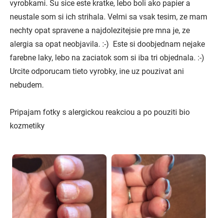
vyrobkami. Su sice este kratke, lebo boli ako papier a
neustale som si ich strihala. Velmi sa vsak tesim, ze mam
nechty opat spravene a najdolezitejsie pre mna je, ze
alergia sa opat neobjavila. :-) Este si doobjednam nejake
farebne laky, lebo na zaciatok som si iba tri objednala. :-)
Urcite odporucam tieto vyrobky, ine uz pouzivat ani
nebudem.
Pripajam fotky s alergickou reakciou a po pouziti bio
kozmetiky