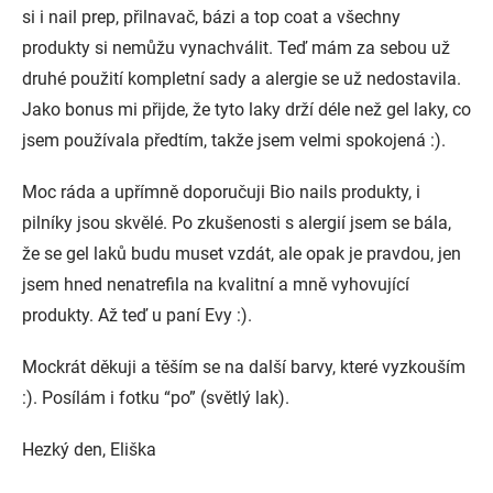
si i nail prep, přilnavač, bázi a top coat a všechny
produkty si nemůžu vynachválit. Teď mám za sebou už
druhé použití kompletní sady a alergie se už nedostavila.
Jako bonus mi přijde, že tyto laky drží déle než gel laky, co
jsem používala předtím, takže jsem velmi spokojená :).
Moc ráda a upřímně doporučuji Bio nails produkty, i
pilníky jsou skvělé. Po zkušenosti s alergií jsem se bála,
že se gel laků budu muset vzdát, ale opak je pravdou, jen
jsem hned nenatrefila na kvalitní a mně vyhovující
produkty. Až teď u paní Evy :).
Mockrát děkuji a těším se na další barvy, které vyzkouším
:). Posílám i fotku “po” (světlý lak).
Hezký den, Eliška