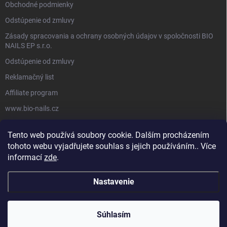
Obchodné podmienky
Odstúpenie od zmluvy
Zásady spracovania a ochrany osobných údajov v spoločnosti BIO
NAILS EP s.r.o.
Odstúpenie od zmluvy
Reklamačný list
Affiliate program
www.bio-nails.cz
Tento web používá soubory cookie. Dalším procházením
FACEBOOK
tohoto webu vyjadřujete souhlas s jejich používáním.. Více
informací
zde
.
Nastavenie
Copyright 2026
BIO NAILS
. Všetky práva vyhradené.
Súhlasím
Vytvoril Shoptet