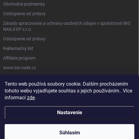
Obchodné podmienky
Odstúpenie od zmluvy
Zásady spracovania a ochrany osobných údajov v spoločnosti BIO
NAILS EP s.r.o.
Odstúpenie od zmluvy
Reklamačný list
Affiliate program
www.bio-nails.cz
Tento web používá soubory cookie. Dalším procházením
FACEBOOK
tohoto webu vyjadřujete souhlas s jejich používáním.. Více
informací
zde
.
Nastavenie
Copyright 2026
BIO NAILS
. Všetky práva vyhradené.
Súhlasím