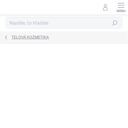
Prejsť
na
obsah
Hľadať
TELOVÁ KOZMETIKA