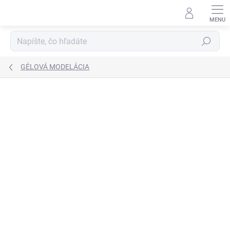
Prejsť
na
obsah
Hľadať
GÉLOVÁ MODELÁCIA