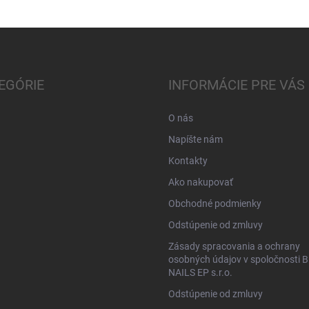
EGÓRIE
INFORMÁCIE PRE VÁS
O nás
Napíšte nám
Kontakty
Ako nakupovať
Obchodné podmienky
Odstúpenie od zmluvy
Zásady spracovania a ochrany
osobných údajov v spoločnosti B
NAILS EP s.r.o.
Odstúpenie od zmluvy