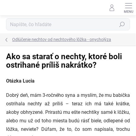
Prejsť
na
obsah
Hľadať
Odlúčenie nechtov od nechtového lôžka - onycholýza
Ako sa starať o nechty, ktoré boli
ostrihané príliš nakrátko?
Otázka Lucia
Dobrý deň, mám 3-ročného syna a myslím, že mu babička
ostrihala nechty až príliš – teraz ich má také krátke,
akoby obhryzené. Prirastú mu ešte nechtíky samé k lôžku,
alebo mu už od toho miesta budú rásť biele, odlepené od
lôžka, neviete? Dúfam, že to, čo som napísala, trochu