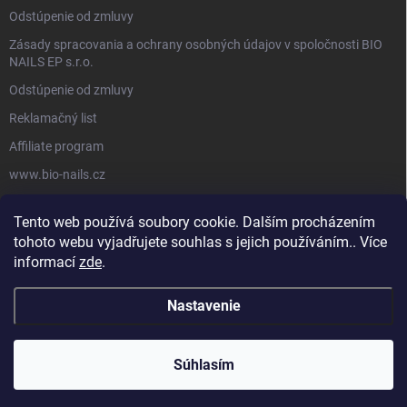
Odstúpenie od zmluvy
Zásady spracovania a ochrany osobných údajov v spoločnosti BIO
NAILS EP s.r.o.
Odstúpenie od zmluvy
Reklamačný list
Affiliate program
www.bio-nails.cz
Tento web používá soubory cookie. Dalším procházením
FACEBOOK
tohoto webu vyjadřujete souhlas s jejich používáním.. Více
informací
zde
.
Nastavenie
Copyright 2026
BIO NAILS
. Všetky práva vyhradené.
Súhlasím
Vytvoril Shoptet