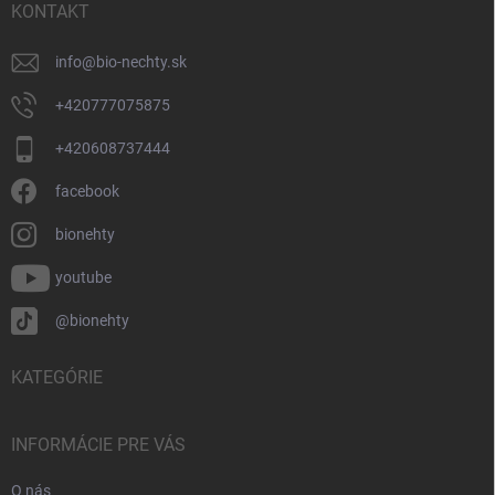
i
KONTAKT
e
info
@
bio-nechty.sk
+420777075875
+420608737444
facebook
bionehty
youtube
@bionehty
KATEGÓRIE
INFORMÁCIE PRE VÁS
O nás