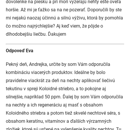
dovolenke na piesku a pri mori vyzerajú nehty ešte oveľa
horšie. Až mi je ťažko sa na ne pozerať. Doporučili by ste
mi nejakú naozaj účinnú a silnú výživu, ktorá by pomohla
čo možno najrýchlejšie? Aj keď viem, že pôjde o
dlhodobejšiu liečbu. Ďakujem
Odpoveď Eva
Pekný deň, Andrejka, určite by som Vám odporučila
kombináciu viacerých produktov. Ideálne by bolo
pravidelne viackrát za deň na nechty aplikovať liečivú
tekutinu v spreji Koloidné striebro, a to pokojne aj
silnejšie, napríklad 50 ppm. Ďalej by som Vám odporučila
na nechty a ich regeneráciu aj masť s obsahom
Koloidného striebra a potom tiež skvelé nechtové séra, s
obsahom keratínu, vitamínov a ďalších výrzamných
zložiek, ktoré sú určené na vylepšenie kvality nechtov. Tu