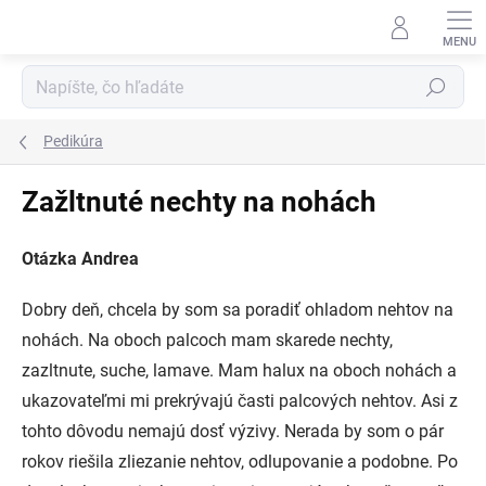
Prejsť
na
obsah
Hľadať
Pedikúra
Zažltnuté nechty na nohách
Otázka Andrea
Dobry deň, chcela by som sa poradiť ohladom nehtov na
nohách. Na oboch palcoch mam skarede nechty,
zazltnute, suche, lamave. Mam halux na oboch nohách a
ukazovateľmi mi prekrývajú časti palcových nehtov. Asi z
tohto dôvodu nemajú dosť výzivy. Nerada by som o pár
rokov riešila zliezanie nehtov, odlupovanie a podobne. Po