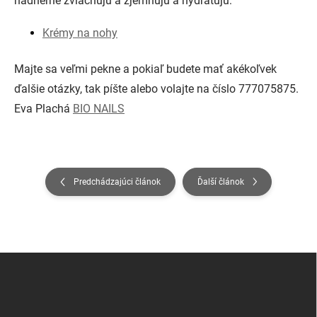
nádherne zvláčňujú a zjemňujú a hydratujú:
Krémy na nohy
Majte sa veľmi pekne a pokiaľ budete mať akékoľvek
ďalšie otázky, tak píšte alebo volajte na číslo 777075875.
Eva Plachá
BIO NAILS
Predchádzajúci článok
Ďalší článok
Z
á
p
ä