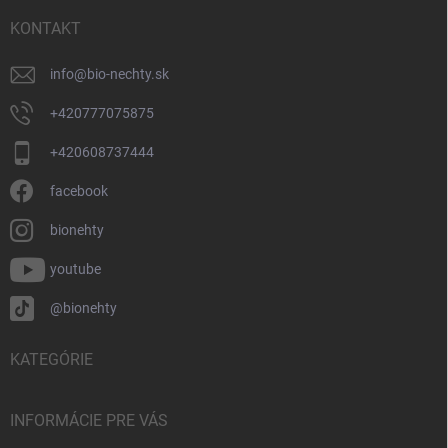
t
i
KONTAKT
e
info
@
bio-nechty.sk
+420777075875
+420608737444
facebook
bionehty
youtube
@bionehty
KATEGÓRIE
INFORMÁCIE PRE VÁS