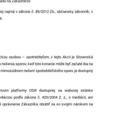
padu na Zákazníkov.
utej najmä v zákone č. 89/2012 Zb., občiansky zákonník, v
i.
kou osobou – spotrebiteľom, v tejto Akcii je Slovenská
iešenia sporov, keď toto konanie môže byť začaté iba na
o mimosúdnom riešení spotrebiteľského sporu je dostupný
íctvom platformy ODR dostupnej na webovej stránke
iáciou podľa zákona č. 420/2004 Z. z., o mediácii, ani
é oprávnenie Zákazníka obrátiť sa so svojím nárokom na