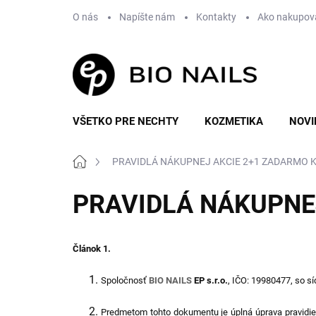
Prejsť
O nás
Napíšte nám
Kontakty
Ako nakupov
na
obsah
VŠETKO PRE NECHTY
KOZMETIKA
NOVI
Domov
PRAVIDLÁ NÁKUPNEJ AKCIE 2+1 ZADARMO K
PRAVIDLÁ NÁKUPNE
Článok 1.
Spoločnosť
BIO NAILS
EP s.r.o.
, IČO: 19980477
, so s
Predmetom tohto dokumentu je úplná úprava pravidiel