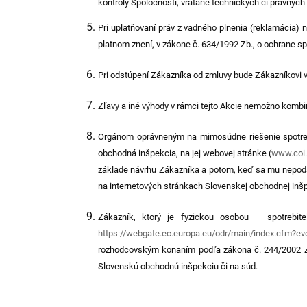
kontroly Spoločnosti, vrátane technických či právnyc
Pri uplatňovaní práv z vadného plnenia (
reklamácia
) 
platnom znení, v zákone č. 634/1992 Zb., o ochrane sp
Pri odstúpení Zákazníka od zmluvy bude Zákazníkovi 
Zľavy a iné výhody v rámci tejto Akcie nemožno kombi
Orgánom oprávneným na mimosúdne riešenie spotrebit
obchodná inšpekcia, na jej webovej stránke (
www.coi
základe návrhu Zákazníka a potom, keď sa mu nepodar
na internetových stránkach Slovenskej obchodnej inš
Zákazník, ktorý je fyzickou osobou – spotrebi
https://webgate.ec.europa.eu/odr/main/index.cfm?
rozhodcovským konaním podľa zákona č. 244/2002 Z. 
Slovenskú obchodnú inšpekciu či na súd.