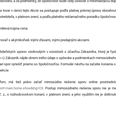
h dôvodov, a za podmienky, že Spoločnosť bude vždy usilovať o minimalizáciu do
na tovar v rámci tejto Akcie sa postupuje podľa platnej právnej úpravy obsiahn
otrebiteľa, v platnom znení, a podľa platného reklamačného poriadku Spoločnost
vrátená kúpna cena.
novať s akýmikoľvek inými zľavami, inými predajnými akciami.
eľských sporov vzniknutých v súvislosti s účasťou Zákazníka, ktorý je fyzic
.cz
) Zákazník nájde okrem iného údaje o spôsobe a podmienkach mimosúdneho r
í spor vyriešiť priamo so Spoločnosťou. Formulár návrhu na začatie konania 
pekcie.
teľom, má tiež právo začať mimosúdne riešenie sporu online prostredn
event=main.home.show&lng=CS
. Postup mimosúdneho riešenia sporu nie je med
z., o rozhodcovskom konaní, v platnom znení, a jeho využitím nie je dotknut