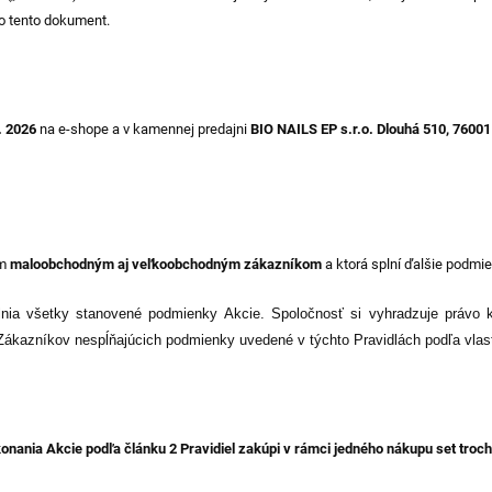
o tento dokument.
. 2026
na e-shope a v kamennej predajni
BIO NAILS EP s.r.o. Dlouhá 510, 76001
ým
maloobchodným aj veľkoobchodným zákazníkom
a ktorá splní ďalšie podmie
plnia všetky stanovené podmienky Akcie. Spoločnosť si vyhradzuje právo 
ákazníkov nespĺňajúcich podmienky uvedené v týchto Pravidlách podľa vlast
konania Akcie podľa článku 2 Pravidiel
zakúpi v rámci jedného nákupu set
troch