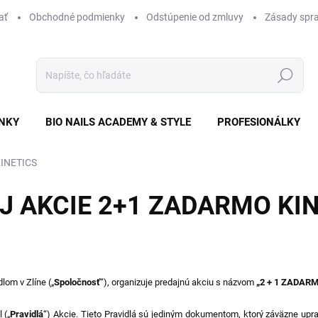
ať
Obchodné podmienky
Odstúpenie od zmluvy
Zásady spra
Hľadať
NKY
BIO NAILS ACADEMY & STYLE
PROFESIONÁLKY
INETICS
J AKCIE 2+1 ZADARMO KIN
ídlom v Zlíne
(„
Spoločnosť
“), organizuje predajnú akciu s názvom
„2
+ 1 ZADAR
 („
Pravidlá
“) Akcie. Tieto Pravidlá sú jediným dokumentom, ktorý záväzne upra