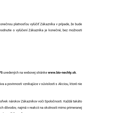
onečnou platnosťou vylúčiť Zákazníka v prípade, že bude
hodnutie o vylúčení Zákazníka je konečné, bez možnosti
75
uvedených na webovej stránke
www.bio-nechty.sk
.
va a povinnosti vznikajúce v súvislosti s Akciou, ktoré nie
koľvek nárokov Zákazníkov voči Spoločnosti. Každá takáto
h dôvodov, najmä v reakcii na okolnosti mimo primeranej