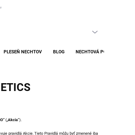
covania a ochrany osobných údajov v spoločnosti BIO NAILS EP s.r.o.
PRÁZDNY KOŠÍK
NÁKUPNÝ
KOŠÍK
PLESEŇ NECHTOV
BLOG
NECHTOVÁ PORADNA
ETICS
MO
“
(„
Akcia
“).
vuje pravidlá Akcie. Tieto Pravidlá môžu byť zmenené iba