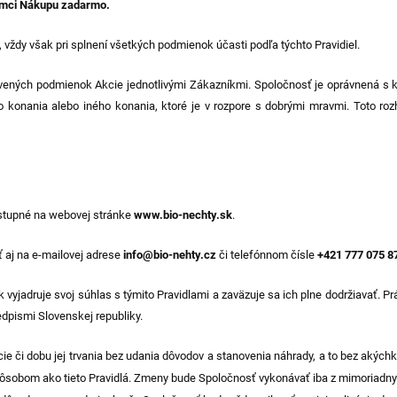
ámci Nákupu zadarmo
.
, vždy však pri splnení všetkých podmienok účasti podľa týchto Pravidiel.
vených podmienok Akcie jednotlivými Zákazníkmi. Spoločnosť je oprávnená s k
 konania alebo iného konania, ktoré je v rozpore s dobrými mravmi. Toto roz
ostupné na webovej stránke
www.bio-nechty.sk
.
ť aj na e-mailovej adrese
info@bio-nehty.cz
či telefónnom čísle
+421
777 075 8
 vyjadruje svoj súhlas s týmito Pravidlami a zaväzuje sa ich plne dodržiavať. Prá
edpismi Slovenskej republiky.
e či dobu jej trvania bez udania dôvodov a stanovenia náhrady, a to bez akých
ôsobom ako tieto Pravidlá. Zmeny bude Spoločnosť vykonávať iba z mimoriadnyc