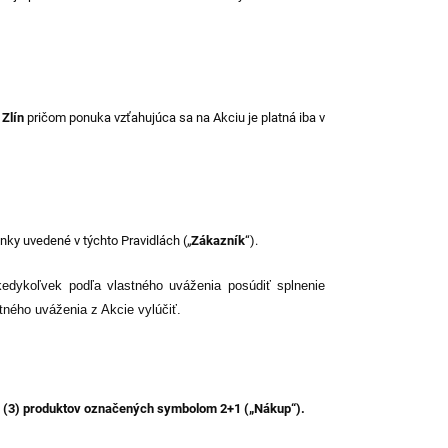
 Zlín
pričom ponuka vzťahujúca sa na Akciu je platná iba v
nky uvedené v týchto Pravidlách („
Zákazník
“).
kedykoľvek podľa vlastného uváženia posúdiť splnenie
ného uváženia z Akcie vylúčiť.
 (3)
produktov
označených symbolom 2+1
(„
Nákup
“).