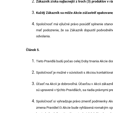
Zákazník
získa
najlacnejší z
troch (3)
produktov v r
Každý Zákazník sa môže Akcie zúčastniť opakovane
Spoločnosť má výlučné právo posúdiť splnenie stano
mať podozrenie, že sa Zákazník dopustil podvodného
odvolania.
Článok 5.
Tieto Pravidlá budú počas celej Doby trvania Akcie d
Spoločnosť je možné v súvislosti s Akciou kontaktova
Účasť na Akcii je dobrovoľná. Účasťou v Akcii zákazník
sú upravené v týchto Pravidlách, sa riadia právnymi pr
Spoločnosť si vyhradzuje právo zmeniť podmienky Akci
zmena Pravidiel či Akcie bude vyhlásená rovnakým sp