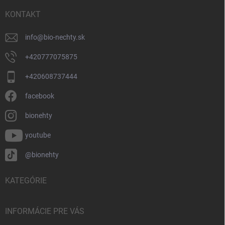
t
i
KONTAKT
e
info
@
bio-nechty.sk
+420777075875
+420608737444
facebook
bionehty
youtube
@bionehty
KATEGÓRIE
INFORMÁCIE PRE VÁS