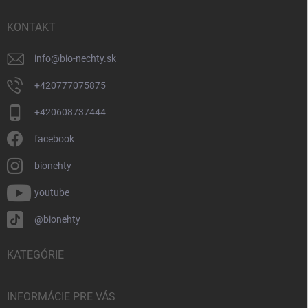
t
i
KONTAKT
e
info
@
bio-nechty.sk
+420777075875
+420608737444
facebook
bionehty
youtube
@bionehty
KATEGÓRIE
INFORMÁCIE PRE VÁS