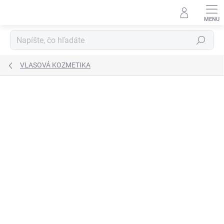
Prejsť
na
obsah
Hľadať
VLASOVÁ KOZMETIKA